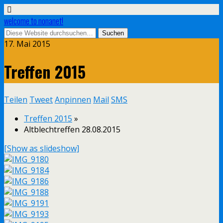
welcome to nonanet!
17. Mai 2015
Treffen 2015
Teilen
Tweet
Anpinnen
Mail
SMS
Treffen 2015
»
Altblechtreffen 28.08.2015
[Show as slideshow]